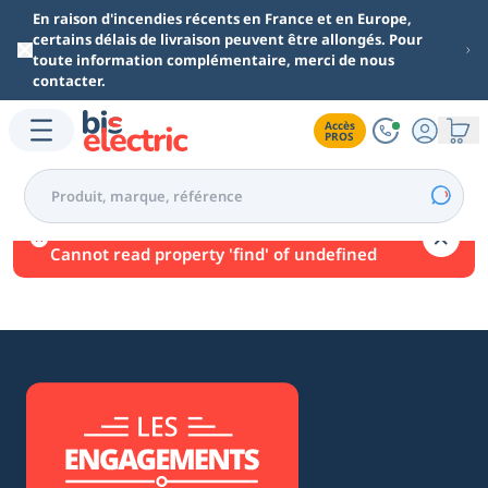
Aller au contenu principal
En raison d'incendies récents en France et en Europe,
certains délais de livraison peuvent être allongés. Pour
toute information complémentaire, merci de nous
contacter.
Accès

PROS
Une erreur est survenue.
Cannot read property 'find' of undefined