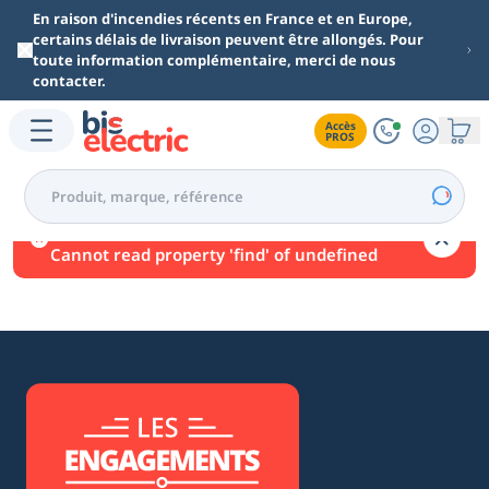
Aller au contenu principal
En raison d'incendies récents en France et en Europe,
certains délais de livraison peuvent être allongés. Pour
toute information complémentaire, merci de nous
contacter.
Accès

PROS
Une erreur est survenue.
Cannot read property 'find' of undefined