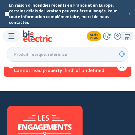
Aller au contenu principal
En raison d'incendies récents en France et en Europe,
certains délais de livraison peuvent être allongés. Pour
toute information complémentaire, merci de nous
contacter.
Accès

PROS
Une erreur est survenue.
Cannot read property 'find' of undefined