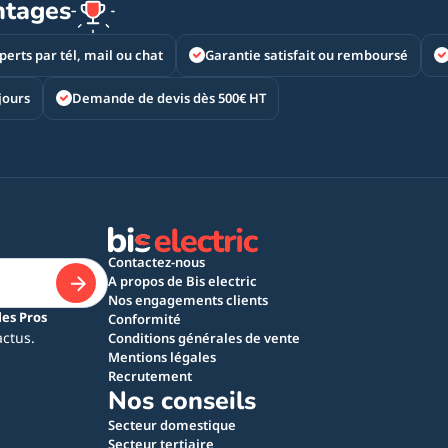
ntages
perts par tél, mail ou chat
Garantie satisfait ou remboursé
jours
Demande de devis dès 500€ HT
Contactez-nous
A propos de Bis electric
Nos engagements clients
les Pros
Conformité
actus.
Conditions générales de vente
Mentions légales
Recrutement
Nos conseils
Secteur domestique
Secteur tertiaire