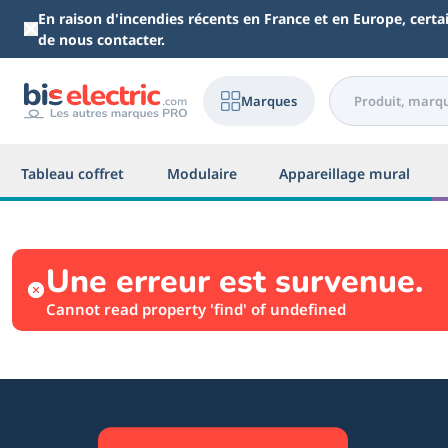
Aller au contenu principal
En raison d'incendies récents en France et en Europe, cert
de nous contacter.
Marques
Tableau coffret
Modulaire
Appareillage mural
Une erreur est survenue.
Cannot read property 'find' of undefined