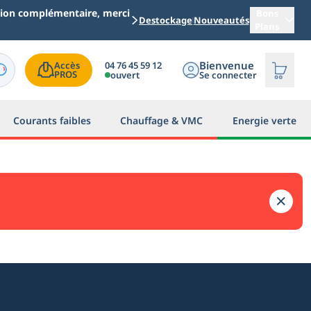
ation complémentaire, merci
Bons
Destockage
Nouveautés
Plans
Bienvenue
04 76 45 59 12
Accès

PROS
ouvert
Se connecter
Courants faibles
Chauffage & VMC
Energie verte