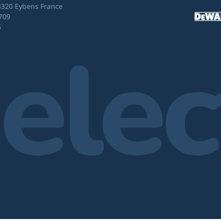
8320 Eybens France
709
6