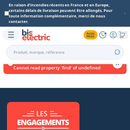
Aller au contenu principal
En raison d'incendies récents en France et en Europe,
certains délais de livraison peuvent être allongés. Pour
toute information complémentaire, merci de nous
contacter.
Accès

PROS
Une erreur est survenue.
Cannot read property 'find' of undefined