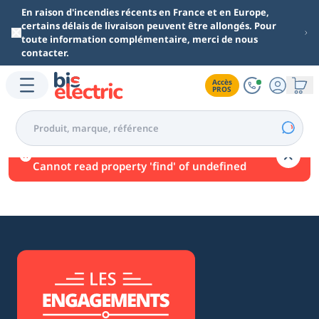
Aller au contenu principal
En raison d'incendies récents en France et en Europe,
certains délais de livraison peuvent être allongés. Pour
toute information complémentaire, merci de nous
contacter.
Accès

PROS
Une erreur est survenue.
Cannot read property 'find' of undefined