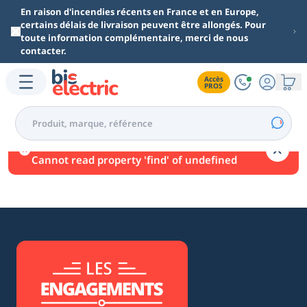
Aller au contenu principal
En raison d'incendies récents en France et en Europe,
certains délais de livraison peuvent être allongés. Pour
toute information complémentaire, merci de nous
contacter.
Accès

PROS
Une erreur est survenue.
Cannot read property 'find' of undefined