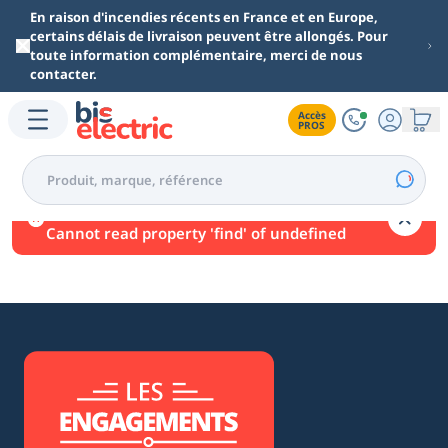
Aller au contenu principal
En raison d'incendies récents en France et en Europe,
certains délais de livraison peuvent être allongés. Pour
toute information complémentaire, merci de nous
contacter.
Accès

PROS
Une erreur est survenue.
Cannot read property 'find' of undefined