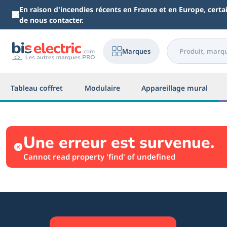
Aller au contenu principal
En raison d'incendies récents en France et en Europe, cert
de nous contacter.
Marques
Tableau coffret
Modulaire
Appareillage mural
Une erreur est survenue.
Cannot read property 'find' of undefined