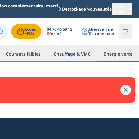
ation complémentaire, merci
Bons
Destockage
Nouveautés
Plans
Bienvenue
04 76 45 59 12
Accès

PROS
fermé
Se connecter
Courants faibles
Chauffage & VMC
Energie verte