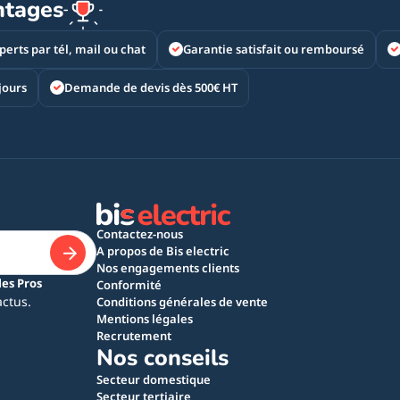
ntages
perts par tél, mail ou chat
Garantie satisfait ou remboursé
jours
Demande de devis dès 500€ HT
Contactez-nous
A propos de Bis electric
Nos engagements clients
les Pros
Conformité
actus.
Conditions générales de vente
Mentions légales
Recrutement
Nos conseils
Secteur domestique
Secteur tertiaire