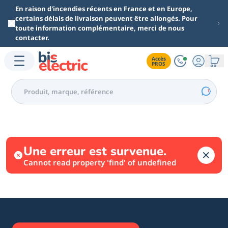
Aller au contenu principal
En raison d'incendies récents en France et en Europe,
certains délais de livraison peuvent être allongés. Pour
toute information complémentaire, merci de nous
contacter.
Accès

PROS
Une erreur est survenue.
Cannot read property 'find' of undefined