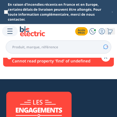
Aller au contenu principal
En raison d'incendies récents en France et en Europe,
certains délais de livraison peuvent être allongés. Pour
toute information complémentaire, merci de nous
contacter.
Accès

PROS
Une erreur est survenue.
Cannot read property 'find' of undefined