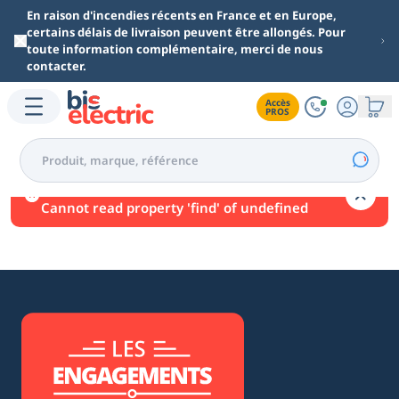
Aller au contenu principal
En raison d'incendies récents en France et en Europe,
certains délais de livraison peuvent être allongés. Pour
toute information complémentaire, merci de nous
contacter.
Accès

PROS
Une erreur est survenue.
Cannot read property 'find' of undefined