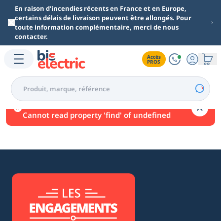
Aller au contenu principal
En raison d'incendies récents en France et en Europe,
certains délais de livraison peuvent être allongés. Pour
toute information complémentaire, merci de nous
contacter.
Accès

PROS
Une erreur est survenue.
Cannot read property 'find' of undefined