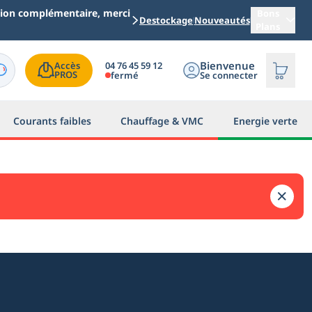
ation complémentaire, merci
Bons
Destockage
Nouveautés
Plans
Bienvenue
04 76 45 59 12
Accès

PROS
fermé
Se connecter
Courants faibles
Chauffage & VMC
Energie verte