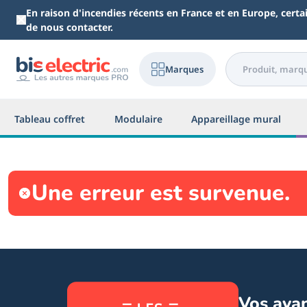
Aller au contenu principal
En raison d'incendies récents en France et en Europe, cert
de nous contacter.
Marques
Tableau coffret
Modulaire
Appareillage mural
Une erreur est survenue.
Vos ava