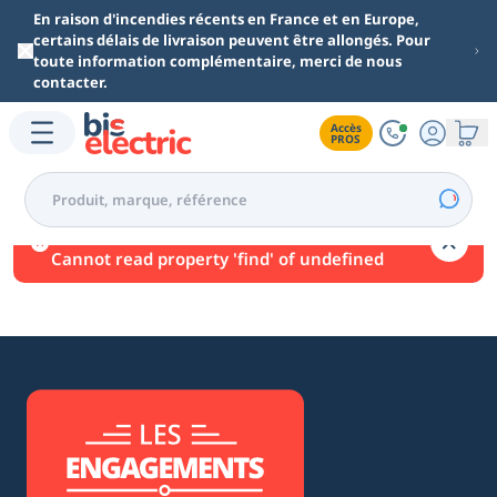
Aller au contenu principal
En raison d'incendies récents en France et en Europe,
certains délais de livraison peuvent être allongés. Pour
toute information complémentaire, merci de nous
contacter.
Accès

PROS
Une erreur est survenue.
Cannot read property 'find' of undefined