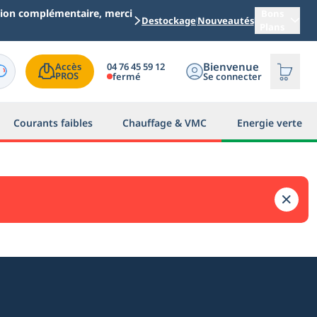
ation complémentaire, merci
Bons
Destockage
Nouveautés
Plans
Bienvenue
04 76 45 59 12
Accès

PROS
fermé
Se connecter
Courants faibles
Chauffage & VMC
Energie verte