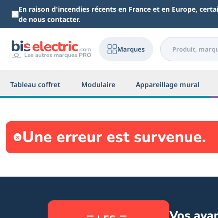
Aller au contenu principal
En raison d'incendies récents en France et en Europe, cert
de nous contacter.
Marques
Tableau coffret
Modulaire
Appareillage mural
Une erreur est survenue.
Vos ava