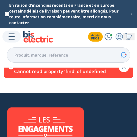
Aller au contenu principal
En raison d'incendies récents en France et en Europe,
certains délais de livraison peuvent être allongés. Pour
toute information complémentaire, merci de nous
contacter.
Accès

PROS
Une erreur est survenue.
Cannot read property 'find' of undefined