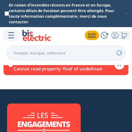
Aller au contenu principal
En raison d'incendies récents en France et en Europe,
certains délais de livraison peuvent être allongés. Pour
toute information complémentaire, merci de nous
contacter.
Accès

PROS
Une erreur est survenue.
Cannot read property 'find' of undefined