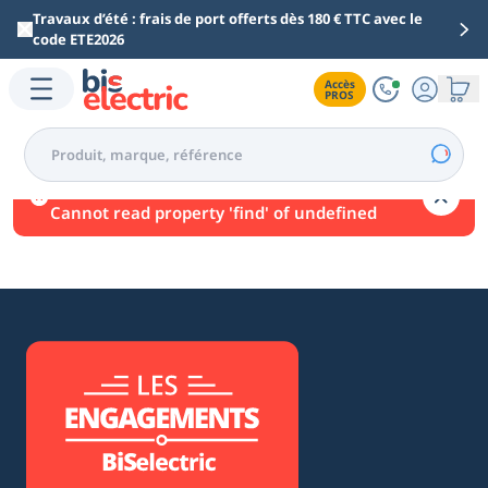
Aller au contenu principal
Travaux d’été : frais de port offerts dès 180 € TTC avec le
code ETE2026
Accès

PROS
Une erreur est survenue.
Cannot read property 'find' of undefined