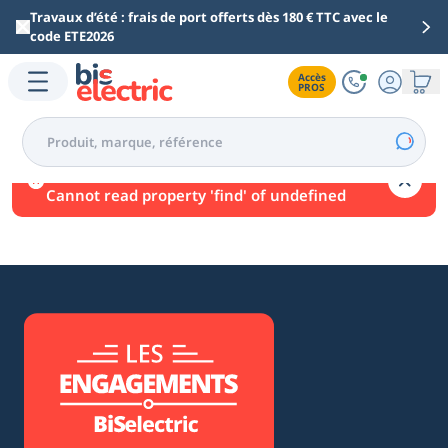
Aller au contenu principal
Travaux d’été : frais de port offerts dès 180 € TTC avec le
code ETE2026
Accès

PROS
Une erreur est survenue.
Cannot read property 'find' of undefined