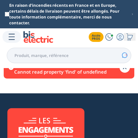
Aller au contenu principal
En raison d'incendies récents en France et en Europe,
certains délais de livraison peuvent être allongés. Pour
toute information complémentaire, merci de nous
contacter.
Accès

PROS
Une erreur est survenue.
Cannot read property 'find' of undefined