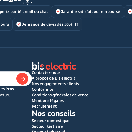
perts par tél, mail ou chat
Garantie satisfait ou remboursé
jours
Demande de devis dès 500€ HT
Contactez-nous
A propos de Bis electric
Nos engagements clients
les Pros
Conformité
actus.
Conditions générales de vente
Mentions légales
Recrutement
Nos conseils
Secteur domestique
Secteur tertiaire
Secteur industriel