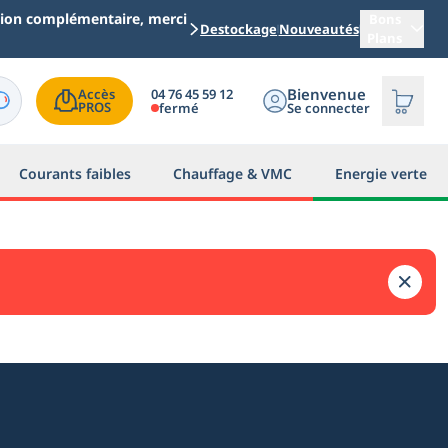
ation complémentaire, merci
Bons
Destockage
Nouveautés
Plans
Bienvenue
04 76 45 59 12
Accès

PROS
fermé
Se connecter
Courants faibles
Chauffage & VMC
Energie verte