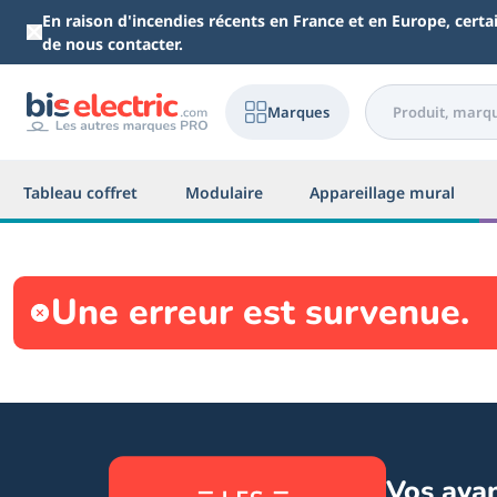
Aller au contenu principal
En raison d'incendies récents en France et en Europe, cert
de nous contacter.
Marques
Tableau coffret
Modulaire
Appareillage mural
Une erreur est survenue.
Vos ava