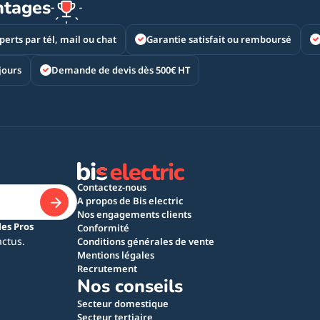
ntages
perts par tél, mail ou chat
Garantie satisfait ou remboursé
jours
Demande de devis dès 500€ HT
Contactez-nous
A propos de Bis electric
Nos engagements clients
les Pros
Conformité
actus.
Conditions générales de vente
Mentions légales
Recrutement
Nos conseils
Secteur domestique
Secteur tertiaire