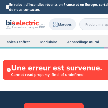
Aller au contenu principal
En raison d'incendies récents en France et en Europe, cert
de nous contacter.
Marques
Tableau coffret
Modulaire
Appareillage mural
Une erreur est survenue.
Cannot read property 'find' of undefined