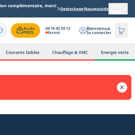
ation complémentaire, merci
Bons
Destockage
Nouveautés
Plans
Bienvenue
04 76 45 59 12
Accès

PROS
fermé
Se connecter
Courants faibles
Chauffage & VMC
Energie verte