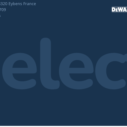
8320 Eybens France
709
6