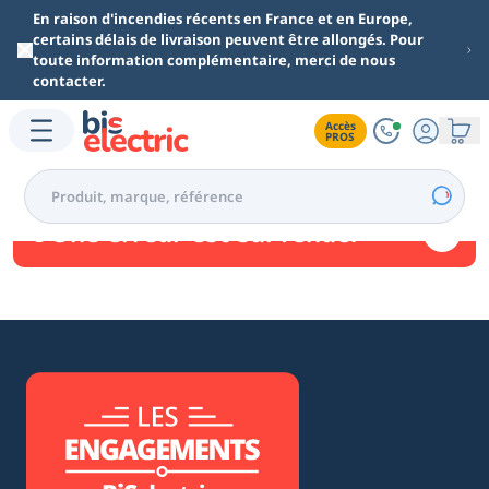
Aller au contenu principal
En raison d'incendies récents en France et en Europe,
certains délais de livraison peuvent être allongés. Pour
toute information complémentaire, merci de nous
contacter.
Accès

PROS
Une erreur est survenue.