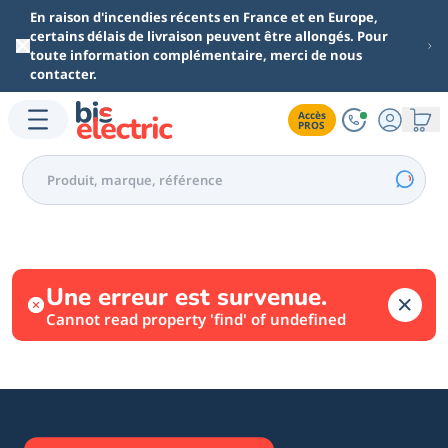
Aller au contenu principal
En raison d'incendies récents en France et en Europe,
certains délais de livraison peuvent être allongés. Pour
toute information complémentaire, merci de nous
contacter.
Accès

PROS
Une erreur est survenue.
Cannot read property 'find' of undefined