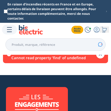
Aller au contenu principal
En raison d'incendies récents en France et en Europe,
certains délais de livraison peuvent être allongés. Pour
toute information complémentaire, merci de nous
contacter.
Accès

PROS
Une erreur est survenue.
Cannot read property 'find' of undefined