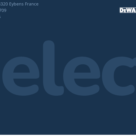
8320 Eybens France
709
6