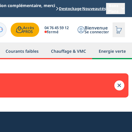
ation complémentaire, merci
Bons
Destockage
Nouveautés
Plans
Bienvenue
04 76 45 59 12
Accès

PROS
fermé
Se connecter
Courants faibles
Chauffage & VMC
Energie verte