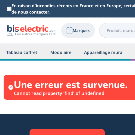
Aller au contenu principal
En raison d'incendies récents en France et en Europe, cert
de nous contacter.
Marques
Tableau coffret
Modulaire
Appareillage mural
Une erreur est survenue.
Cannot read property 'find' of undefined