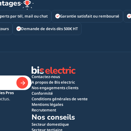
ntages
perts par tél, mail ou chat
Garantie satisfait ou remboursé
jours
Demande de devis dès 500€ HT
Contactez-nous
A propos de Bis electric
Nos engagements clients
les Pros
Conformité
actus.
Conditions générales de vente
Mentions légales
Recrutement
Nos conseils
Secteur domestique
Secteur tertiaire