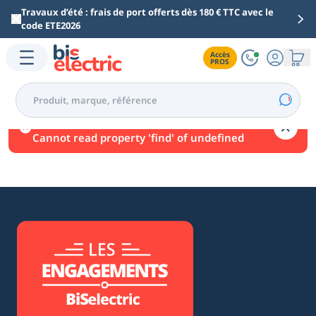
Aller au contenu principal
Travaux d’été : frais de port offerts dès 180 € TTC avec le
code ETE2026
Accès

PROS
Une erreur est survenue.
Cannot read property 'find' of undefined