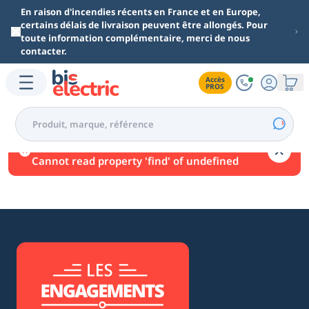
Aller au contenu principal
En raison d'incendies récents en France et en Europe,
certains délais de livraison peuvent être allongés. Pour
toute information complémentaire, merci de nous
contacter.
Accès

PROS
Une erreur est survenue.
Cannot read property 'find' of undefined