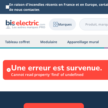
Aller au contenu principal
En raison d'incendies récents en France et en Europe, cert
de nous contacter.
Marques
Tableau coffret
Modulaire
Appareillage mural
Une erreur est survenue.
Cannot read property 'find' of undefined