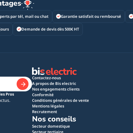
ntages
perts par tél, mail ou chat
Garantie satisfait ou remboursé
jours
Demande de devis dès 500€ HT
Contactez-nous
A propos de Bis electric
Nos engagements clients
les Pros
Conformité
actus.
Conditions générales de vente
Mentions légales
Recrutement
Nos conseils
Secteur domestique
Secteur tertiaire