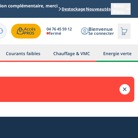
ation complémentaire, merci
Bons
Destockage
Nouveautés
Plans
Bienvenue
04 76 45 59 12
Accès

PROS
fermé
Se connecter
Courants faibles
Chauffage & VMC
Energie verte