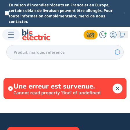
Aller au contenu principal
En raison d'incendies récents en France et en Europe,
certains délais de livraison peuvent être allongés. Pour
toute information complémentaire, merci de nous
contacter.
Accès

PROS
Une erreur est survenue.
Cannot read property 'find' of undefined