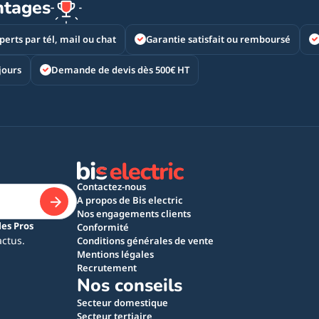
ntages
perts par tél, mail ou chat
Garantie satisfait ou remboursé
jours
Demande de devis dès 500€ HT
Contactez-nous
A propos de Bis electric
Nos engagements clients
les Pros
Conformité
actus.
Conditions générales de vente
Mentions légales
Recrutement
Nos conseils
Secteur domestique
Secteur tertiaire