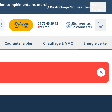
ation complémentaire, merci
Bons
Destockage
Nouveautés
Plans
Bienvenue
04 76 45 59 12
Accès

PROS
fermé
Se connecter
Courants faibles
Chauffage & VMC
Energie verte