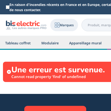
Aller au contenu principal
En raison d'incendies récents en France et en Europe, cert
de nous contacter.
Marques
Tableau coffret
Modulaire
Appareillage mural
Une erreur est survenue.
Cannot read property 'find' of undefined