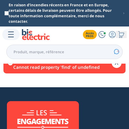
Aller au contenu principal
En raison d'incendies récents en France et en Europe,
certains délais de livraison peuvent être allongés. Pour
toute information complémentaire, merci de nous
contacter.
Accès

PROS
Une erreur est survenue.
Cannot read property 'find' of undefined