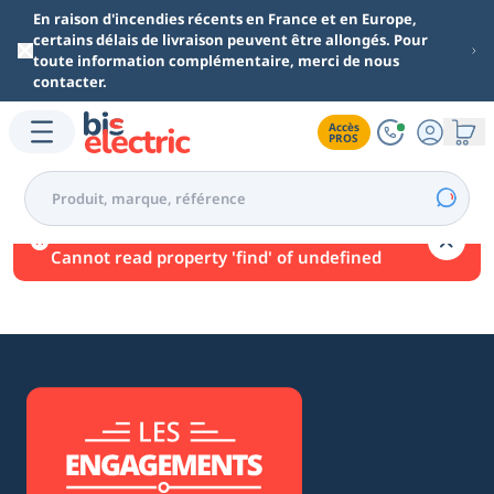
Aller au contenu principal
En raison d'incendies récents en France et en Europe,
certains délais de livraison peuvent être allongés. Pour
toute information complémentaire, merci de nous
contacter.
Accès

PROS
Une erreur est survenue.
Cannot read property 'find' of undefined