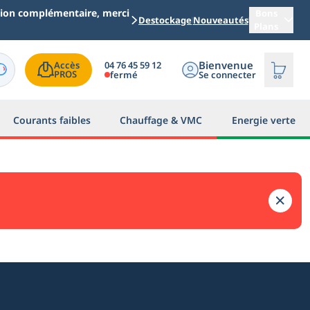
ation complémentaire, merci
Bons
Destockage
Nouveautés
Plans
Bienvenue
04 76 45 59 12
Accès

PROS
fermé
Se connecter
Courants faibles
Chauffage & VMC
Energie verte