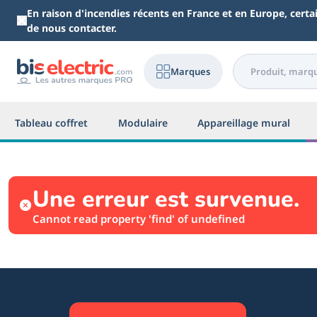
Aller au contenu principal
En raison d'incendies récents en France et en Europe, cert
de nous contacter.
Marques
Tableau coffret
Modulaire
Appareillage mural
Une erreur est survenue.
Cannot read property 'find' of undefined