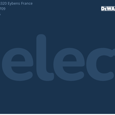
8320 Eybens France
709
6