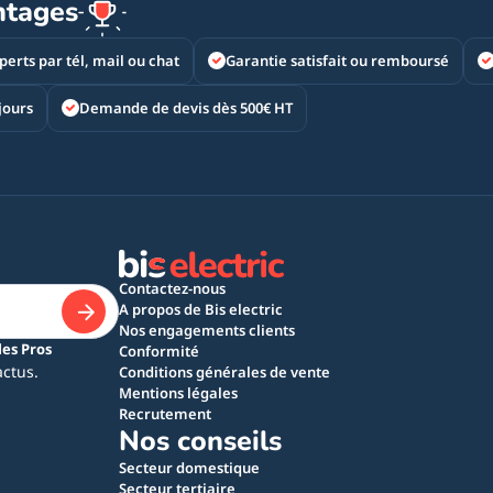
ntages
perts par tél, mail ou chat
Garantie satisfait ou remboursé
jours
Demande de devis dès 500€ HT
Contactez-nous
A propos de Bis electric
Nos engagements clients
les Pros
Conformité
actus.
Conditions générales de vente
Mentions légales
Recrutement
Nos conseils
Secteur domestique
Secteur tertiaire