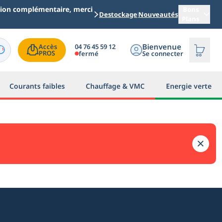
ation complémentaire, merci
Bons
Destockage
Nouveautés
Plans
Bienvenue
04 76 45 59 12
Accès

PROS
fermé
Se connecter
Courants faibles
Chauffage & VMC
Energie verte