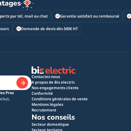
ntages
perts par tél, mail ou chat
Garantie satisfait ou remboursé
jours
Demande de devis dès 500€ HT
Contactez-nous
A propos de Bis electric
Nos engagements clients
les Pros
Conformité
actus.
Conditions générales de vente
Mentions légales
Recrutement
Nos conseils
Secteur domestique
Secteur tertiaire