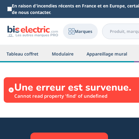
Aller au contenu principal
En raison d'incendies récents en France et en Europe, cert
de nous contacter.
Marques
Tableau coffret
Modulaire
Appareillage mural
Une erreur est survenue.
Cannot read property 'find' of undefined