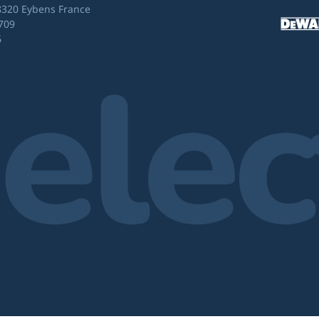
8320 Eybens France
709
6