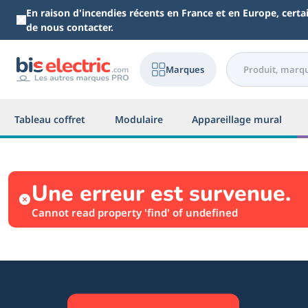
Aller au contenu principal
En raison d'incendies récents en France et en Europe, cert
de nous contacter.
Marques
Tableau coffret
Modulaire
Appareillage mural
Une erreur est survenue.
Cannot read property 'find' of undefined