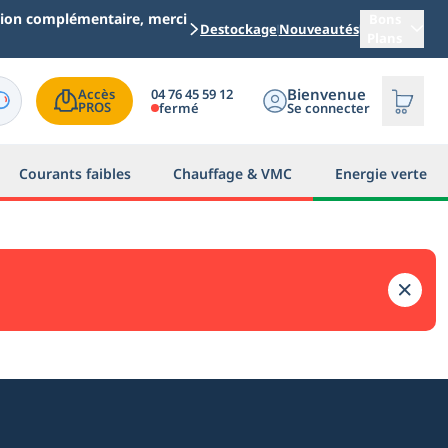
ation complémentaire, merci
Bons
Destockage
Nouveautés
Plans
Bienvenue
04 76 45 59 12
Accès

PROS
fermé
Se connecter
Courants faibles
Chauffage & VMC
Energie verte