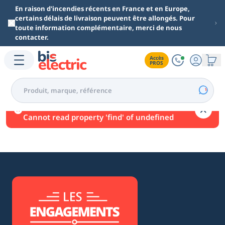
Aller au contenu principal
En raison d'incendies récents en France et en Europe,
certains délais de livraison peuvent être allongés. Pour
toute information complémentaire, merci de nous
contacter.
Accès

PROS
Une erreur est survenue.
Cannot read property 'find' of undefined