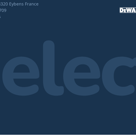
8320 Eybens France
709
6