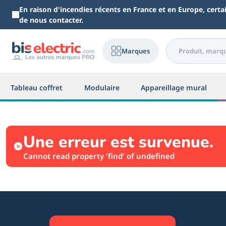
Aller au contenu principal
En raison d'incendies récents en France et en Europe, cert
de nous contacter.
Marques
Tableau coffret
Modulaire
Appareillage mural
Une erreur est survenue.
Cannot read property 'find' of undefined