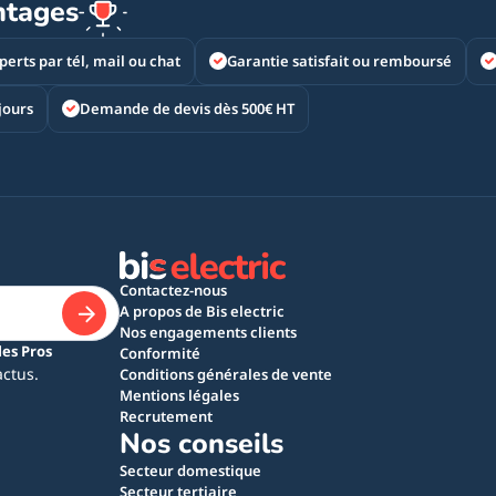
ntages
perts par tél, mail ou chat
Garantie satisfait ou remboursé
jours
Demande de devis dès 500€ HT
Contactez-nous
A propos de Bis electric
Nos engagements clients
les Pros
Conformité
actus.
Conditions générales de vente
Mentions légales
Recrutement
Nos conseils
Secteur domestique
Secteur tertiaire