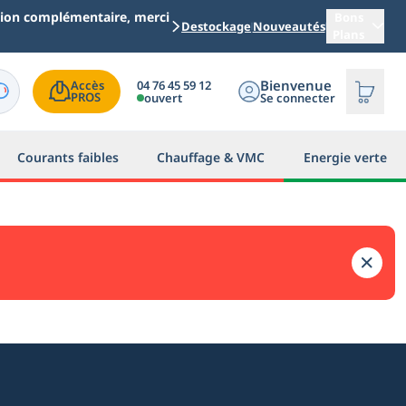
ation complémentaire, merci
Bons
Destockage
Nouveautés
Plans
Bienvenue
04 76 45 59 12
Accès

PROS
ouvert
Se connecter
Courants faibles
Chauffage & VMC
Energie verte