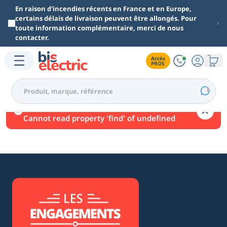
Aller au contenu principal
En raison d'incendies récents en France et en Europe,
certains délais de livraison peuvent être allongés. Pour
toute information complémentaire, merci de nous
contacter.
Accès

PROS
Une erreur est survenue.
Cannot read property 'find' of undefined