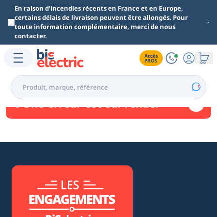
Aller au contenu principal
En raison d'incendies récents en France et en Europe,
certains délais de livraison peuvent être allongés. Pour
toute information complémentaire, merci de nous
contacter.
Accès

PROS
Une erreur est survenue.