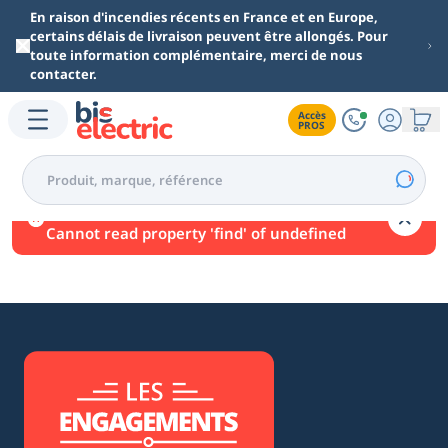
Aller au contenu principal
En raison d'incendies récents en France et en Europe,
certains délais de livraison peuvent être allongés. Pour
toute information complémentaire, merci de nous
contacter.
Accès

PROS
Une erreur est survenue.
Cannot read property 'find' of undefined