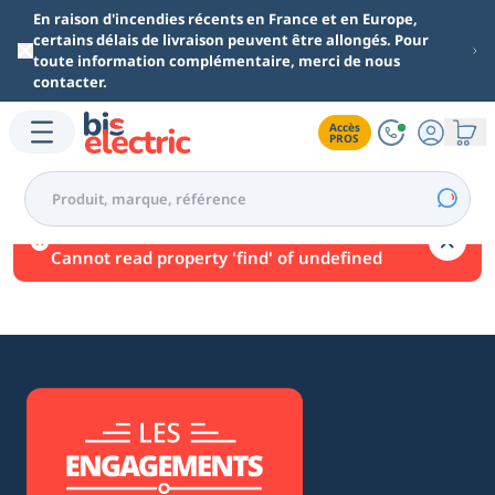
Aller au contenu principal
En raison d'incendies récents en France et en Europe,
certains délais de livraison peuvent être allongés. Pour
toute information complémentaire, merci de nous
contacter.
Accès

PROS
Une erreur est survenue.
Cannot read property 'find' of undefined