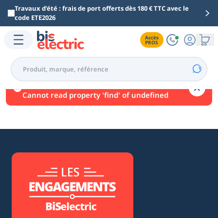
Aller au contenu principal
Travaux d’été : frais de port offerts dès 180 € TTC avec le
code ETE2026
Accès

PROS
Une erreur est survenue.
Cannot read property 'find' of undefined