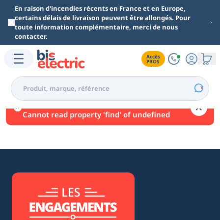
Aller au contenu principal
En raison d'incendies récents en France et en Europe,
certains délais de livraison peuvent être allongés. Pour
toute information complémentaire, merci de nous
contacter.
Accès

PROS
Une erreur est survenue.
Cannot read property 'find' of undefined