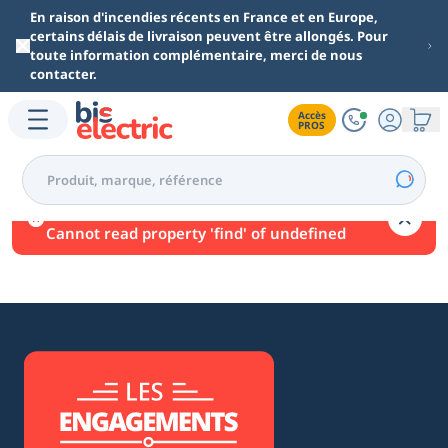
Aller au contenu principal
En raison d'incendies récents en France et en Europe,
certains délais de livraison peuvent être allongés. Pour
toute information complémentaire, merci de nous
contacter.
Accès

PROS
Une erreur est survenue.
Cannot read property 'find' of undefined