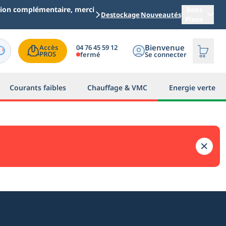
ation complémentaire, merci
Bons
Destockage
Nouveautés
Plans
Bienvenue
04 76 45 59 12
Accès

PROS
fermé
Se connecter
Courants faibles
Chauffage & VMC
Energie verte