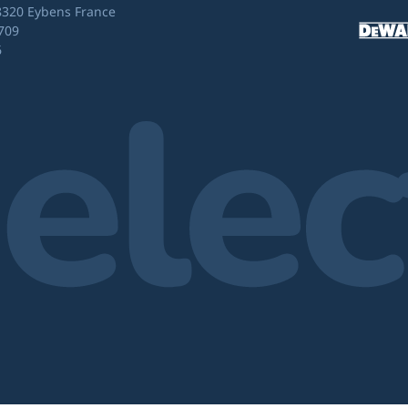
8320 Eybens France
709
6