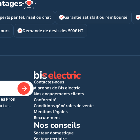
ntages
perts par tél, mail ou chat
Garantie satisfait ou remboursé
jours
Demande de devis dès 500€ HT
Contactez-nous
A propos de Bis electric
Nos engagements clients
les Pros
Conformité
actus.
Conditions générales de vente
Mentions légales
Recrutement
Nos conseils
Secteur domestique
Secteur tertiaire