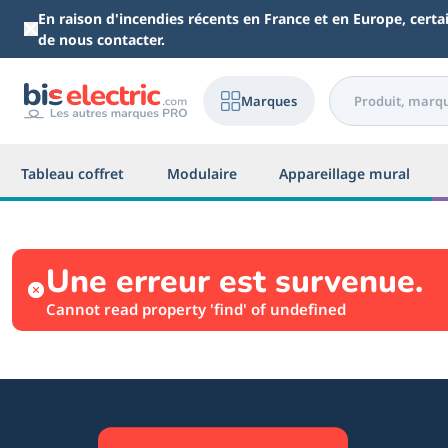
Aller au contenu principal
En raison d'incendies récents en France et en Europe, cert
de nous contacter.
Marques
Tableau coffret
Modulaire
Appareillage mural
Une erreur est survenue.
Cannot read property 'find' of undefined