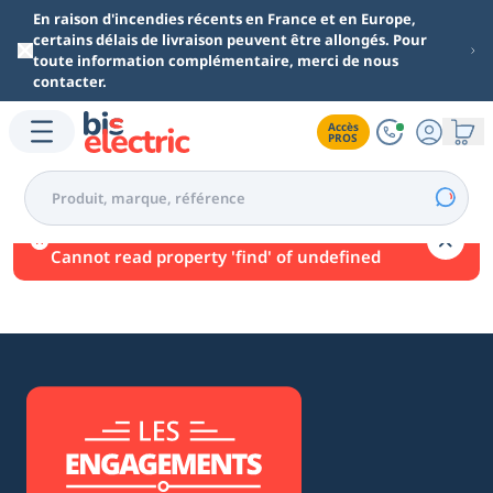
Aller au contenu principal
En raison d'incendies récents en France et en Europe,
certains délais de livraison peuvent être allongés. Pour
toute information complémentaire, merci de nous
contacter.
Accès

PROS
Une erreur est survenue.
Cannot read property 'find' of undefined