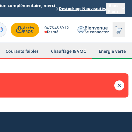
ation complémentaire, merci
Bons
Destockage
Nouveautés
Plans
Bienvenue
04 76 45 59 12
Accès

PROS
fermé
Se connecter
Courants faibles
Chauffage & VMC
Energie verte