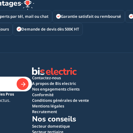
ntages
perts par tél, mail ou chat
Garantie satisfait ou remboursé
jours
Demande de devis dès 500€ HT
Contactez-nous
A propos de Bis electric
Nos engagements clients
les Pros
Conformité
actus.
Conditions générales de vente
Mentions légales
Recrutement
Nos conseils
Secteur domestique
Secteur tertiaire