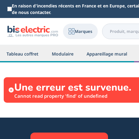
Aller au contenu principal
En raison d'incendies récents en France et en Europe, cert
de nous contacter.
Marques
Tableau coffret
Modulaire
Appareillage mural
Une erreur est survenue.
Cannot read property 'find' of undefined