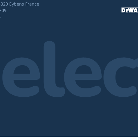
8320 Eybens France
709
6