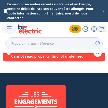
Aller au contenu principal
En raison d'incendies récents en France et en Europe,
certains délais de livraison peuvent être allongés. Pour
toute information complémentaire, merci de nous
contacter.
Accès

PROS
Une erreur est survenue.
Cannot read property 'find' of undefined